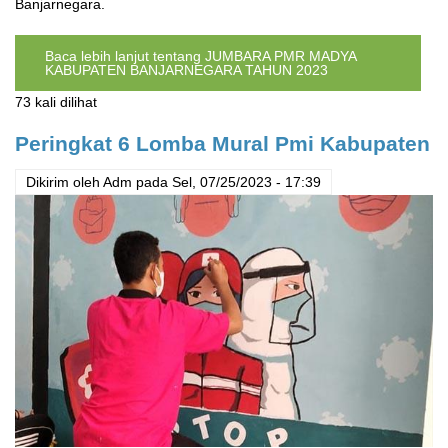
Banjarnegara.
Baca lebih lanjut
tentang JUMBARA PMR MADYA
KABUPATEN BANJARNEGARA TAHUN 2023
73 kali dilihat
Peringkat 6 Lomba Mural Pmi Kabupaten
Dikirim oleh
Adm
pada
Sel, 07/25/2023 - 17:39