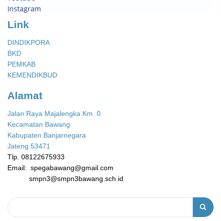
Instagram
Link
DINDIKPORA
BKD
PEMKAB
KEMENDIKBUD
Alamat
Jalan Raya Majalengka Km. 0
Kecamatan Bawang
Kabupaten Banjarnegara
Jateng 53471
Tlp. 08122675933
Email: spegabawang@gmail.com
smpn3@smpn3bawang.sch.id
Pencarian
Pencarian